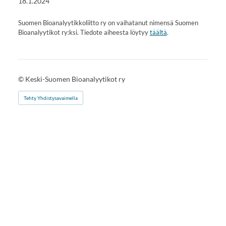
18.1.2024
Suomen Bioanalyytikkoliitto ry on vaihatanut nimensä Suomen
Bioanalyytikot ry:ksi. Tiedote aiheesta löytyy
täältä
.
©
Keski-Suomen Bioanalyytikot ry
Tehty Yhdistysavaimella