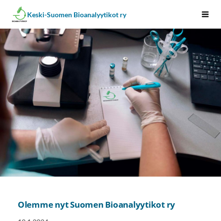
Siirry
Keski-Suomen Bioanalyytikot ry
Vali
sivun
sisältöön
Olemme nyt Suomen Bioanalyytikot ry