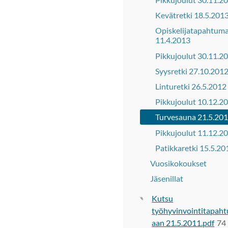
Kevätretki 18.5.201
Opiskelijatapahtum
11.4.2013
Pikkujoulut 30.11.2
Syysretki 27.10.201
Linturetki 26.5.2012
Pikkujoulut 10.12.2
Turvesauna 21.5.20
Pikkujoulut 11.12.2
Patikkaretki 15.5.20
Vuosikokoukset
Jäsenillat
Kutsu
työhyvinvointitapah
aan 21.5.2011.pdf
74