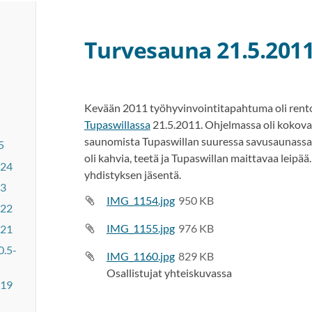
Turvesauna 21.5.201
Kevään 2011 työhyvinvointitapahtuma oli rento
Tupaswillassa
21.5.2011. Ohjelmassa oli kokova
saunomista Tupaswillan suuressa savusaunassa. 
5
oli kahvia, teetä ja Tupaswillan maittavaa leipää.
024
yhdistyksen jäsentä.
23
IMG_1154.jpg
950 KB
022
IMG_1155.jpg
976 KB
021
0.5-
IMG_1160.jpg
829 KB
Osallistujat yhteiskuvassa
019