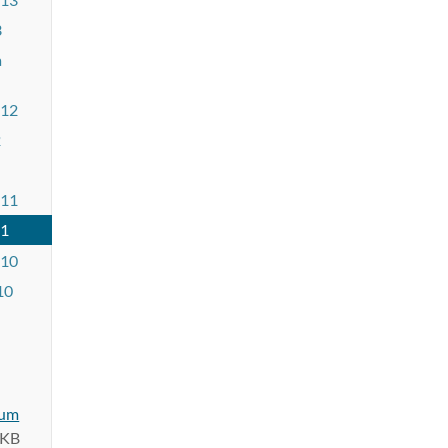
3
a
012
2
011
11
010
10
tum
 KB