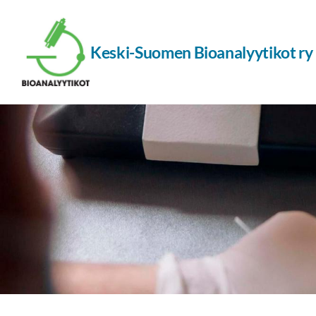
Siirry
sivun
Keski-Suomen Bioanalyytikot ry
sisältöön