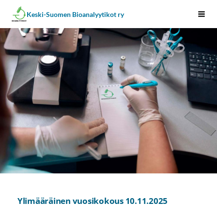
Siirry
Keski-Suomen Bioanalyytikot ry
Vali
sivun
sisältöön
Ylimääräinen vuosikokous 10.11.2025