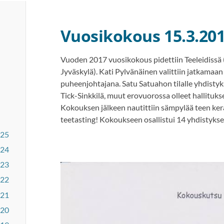
Vuosikokous 15.3.20
Vuoden 2017 vuosikokous pidettiin Teeleidissä 
Jyväskylä). Kati Pylvänäinen valittiin jatkamaa
puheenjohtajana. Satu Satuahon tilalle yhdistyks
Tick-Sinkkilä, muut erovuorossa olleet hallituks
Kokouksen jälkeen nautittiin sämpylää teen kera
teetasting! Kokoukseen osallistui 14 yhdistykse
025
024
023
022
021
020