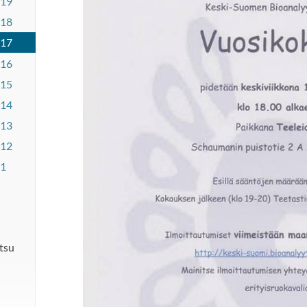
019
018
017
016
015
014
013
012
11
utsu