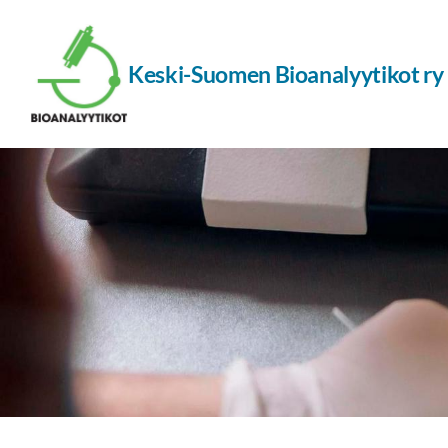
Siirry
sivun
Keski-Suomen Bioanalyytikot ry
sisältöön