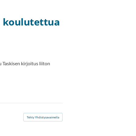
n koulutettua
askisen kirjoitus liiton
Tehty Yhdistysavaimella