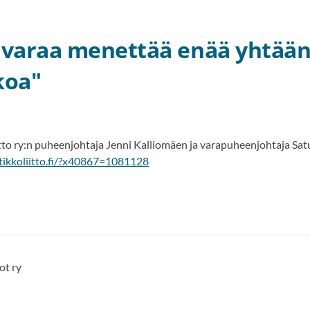
le varaa menettää enää yhtää
koa"
to ry:n puheenjohtaja Jenni Kalliomäen ja varapuheenjohtaja Satu T
tikkoliitto.fi/?x40867=1081128
ot ry