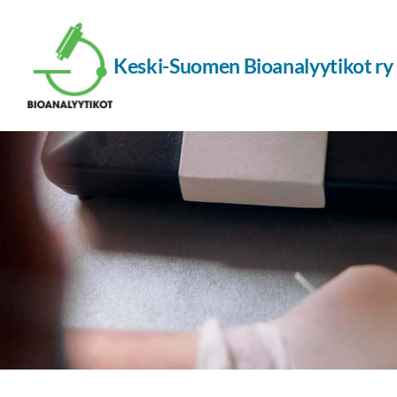
Siirry
sivun
Keski-Suomen Bioanalyytikot ry
sisältöön