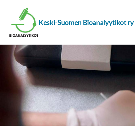
Siirry
sivun
Keski-Suomen Bioanalyytikot ry
sisältöön