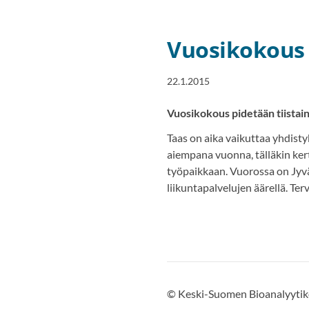
Vuosikokous 
22.1.2015
Vuosikokous pidetään tiistain
Taas on aika vaikuttaa yhdist
aiempana vuonna, tälläkin ke
työpaikkaan. Vuorossa on Jyvä
liikuntapalvelujen äärellä. T
©
Keski-Suomen Bioanalyytik