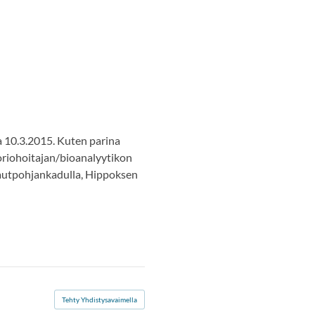
a 10.3.2015. Kuten parina
oriohoitajan/bioanalyytikon
 Rautpohjankadulla, Hippoksen
Tehty Yhdistysavaimella