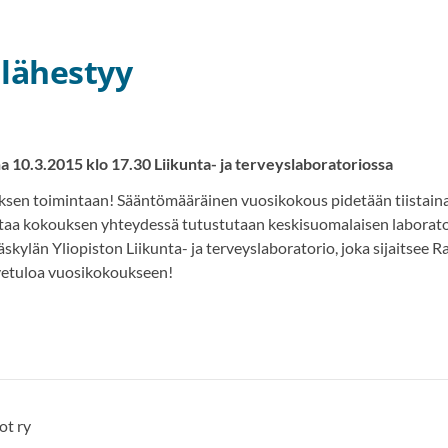
lähestyy
a 10.3.2015 klo 17.30 Liikunta- ja terveyslaboratoriossa
yksen toimintaan! Sääntömääräinen vuosikokous pidetään tiistain
rtaa kokouksen yhteydessä tutustutaan keskisuomalaisen laborat
skylän Yliopiston Liikunta- ja terveyslaboratorio, joka sijaitsee
ervetuloa vuosikokoukseen!
ot ry